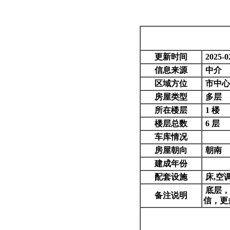
更新时间
2025-02
信息来源
中介
区域方位
市中心
房屋类型
多层
所在楼层
1 楼
楼层总数
6 层
车库情况
房屋朝向
朝南
建成年份
配套设施
床,空调
底层，
备注说明
信，更