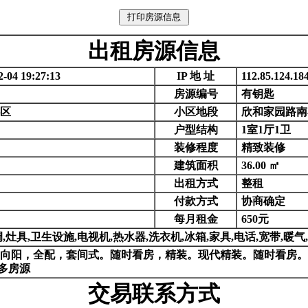
出租房源信息
-04 19:27:13
IP 地 址
112.85.124.18
房源编号
有钥匙
区
小区地段
欣和家园路南
户型结构
1室1厅1卫
装修程度
精致装修
建筑面积
36.00 ㎡
出租方式
整租
付款方式
协商确定
每月租金
650元
,灶具,卫生设施,电视机,热水器,洗衣机,冰箱,家具,电话,宽带,暖气,
向阳，全配，套间式。随时看房，精装。现代精装。随时看房。
多房源
交易联系方式