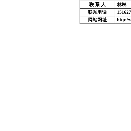
联 系 人
林琳
联系电话
151627
网站网址
http:/