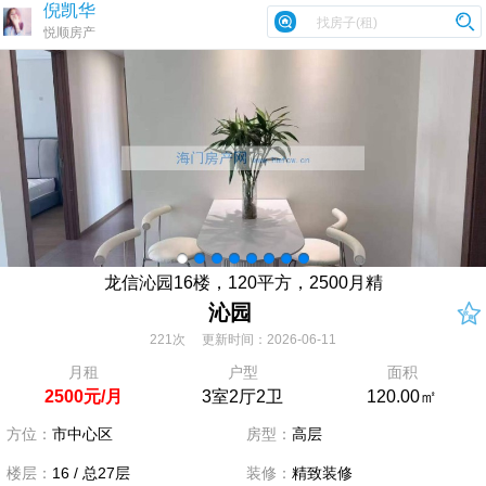
倪凯华
悦顺房产
龙信沁园16楼，120平方，2500月精
沁园
221次 更新时间：2026-06-11
月租
户型
面积
2500元/月
3室2厅2卫
120.00㎡
方位：
市中心区
房型：
高层
楼层：
16 / 总27层
装修：
精致装修