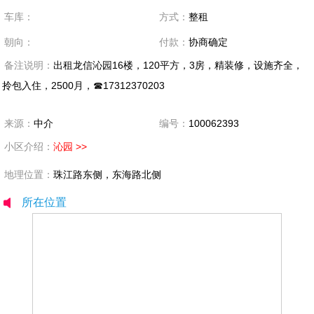
车库：
方式：
整租
朝向：
付款：
协商确定
备注说明：
出租龙信沁园16楼，120平方，3房，精装修，设施齐全，
拎包入住，2500月，☎17312370203
来源：
中介
编号：
100062393
小区介绍：
沁园 >>
地理位置：
珠江路东侧，东海路北侧
所在位置