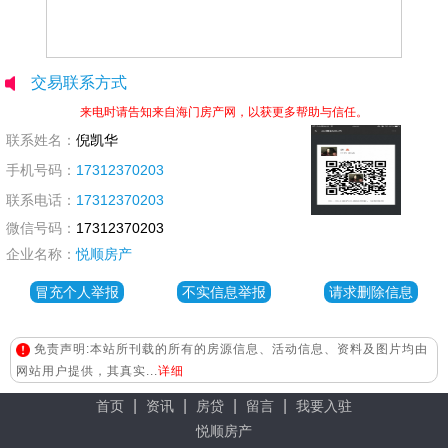
交易联系方式
来电时请告知来自海门房产网，以获更多帮助与信任。
联系姓名：
倪凯华
手机号码：
17312370203
联系电话：
17312370203
微信号码：
17312370203
企业名称：
悦顺房产
冒充个人举报
不实信息举报
请求删除信息
免责声明:本站所刊载的所有的房源信息、活动信息、资料及图片均由
网站用户提供，其真实...
详细
|
|
|
|
首页
资讯
房贷
留言
我要入驻
悦顺房产