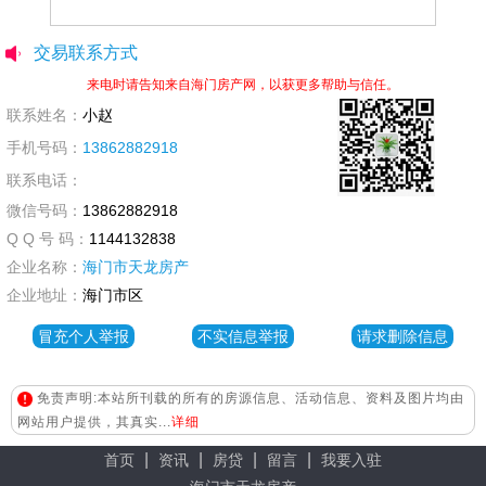
交易联系方式
来电时请告知来自海门房产网，以获更多帮助与信任。
联系姓名：
小赵
手机号码：
13862882918
联系电话：
微信号码：
13862882918
Q Q 号 码：
1144132838
企业名称：
海门市天龙房产
企业地址：
海门市区
冒充个人举报
不实信息举报
请求删除信息
免责声明:本站所刊载的所有的房源信息、活动信息、资料及图片均由
网站用户提供，其真实...
详细
|
|
|
|
首页
资讯
房贷
留言
我要入驻