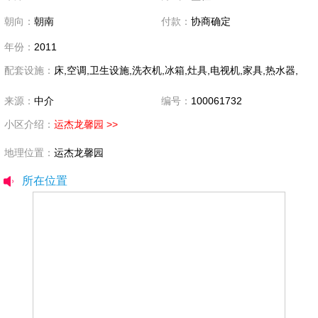
朝向：
朝南
付款：
协商确定
年份：
2011
配套设施：
床,空调,卫生设施,洗衣机,冰箱,灶具,电视机,家具,热水器,
来源：
中介
编号：
100061732
小区介绍：
运杰龙馨园 >>
地理位置：
运杰龙馨园
所在位置