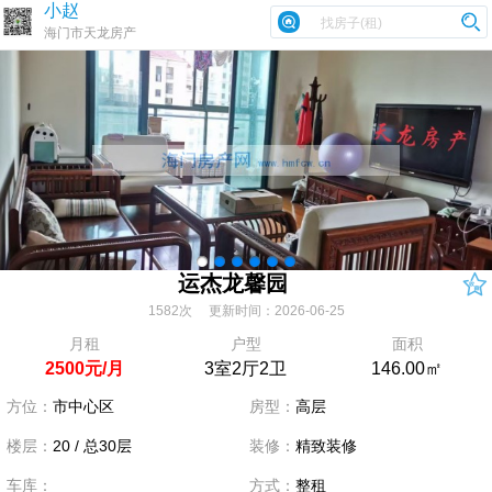
小赵
海门市天龙房产
运杰龙馨园
1582次 更新时间：2026-06-25
月租
户型
面积
2500元/月
3室2厅2卫
146.00㎡
方位：
市中心区
房型：
高层
楼层：
20 / 总30层
装修：
精致装修
车库：
方式：
整租