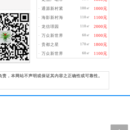
100㎡
·
通源新村紧
1000元
110㎡
·
海影新村海
1100元
110㎡
·
龙信璟园
2000元
60㎡
·
万众新世界
1000元
170㎡
·
贵都之星
1800元
60㎡
·
万众新世界
1100元
负责，本网站不声明或保证其内容之正确性或可靠性。