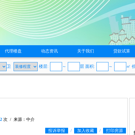
代理楼盘
动态资讯
关于我们
贷款试算
卫
楼层:
～
层 面积:
～
㎡
2
次 / 来源：中介
投诉举报
/
加入收藏
/
打印房源