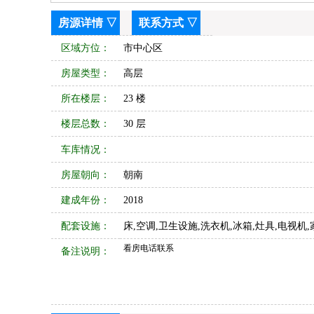
房源详情
▽
联系方式
▽
区域方位：
市中心区
房屋类型：
高层
所在楼层：
23 楼
楼层总数：
30 层
车库情况：
房屋朝向：
朝南
建成年份：
2018
配套设施：
床,空调,卫生设施,洗衣机,冰箱,灶具,电视机,
看房电话联系
备注说明：