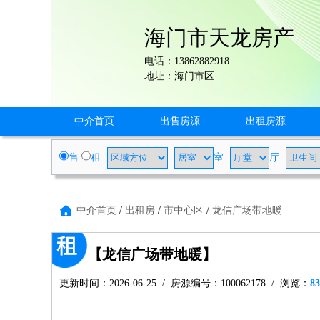
海门市天龙房产
电话：13862882918
地址：海门市区
中介首页
出售房源
出租房源
售
租
室
厅
中介首页
/
出租房
/
市中心区
/
龙信广场带地暖
【龙信广场带地暖】
更新时间：2026-06-25 / 房源编号：100062178 / 浏览：
83