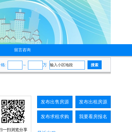
留言咨询
价格
:
～
万
发布出售房源
发布出租房源
发布求租求购
我要看房报名
扫一扫浏览分享