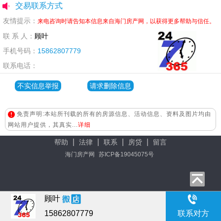
交易联系方式
友情提示：
来电咨询时请告知本信息来自海门房产网，以获得更多帮助与信任。
联 系 人：
顾叶
手机号码：
15862807779
联系电话：
不实信息举报
请求删除信息
免责声明:本站所刊载的所有的房源信息、活动信息、资料及图片均由
网站用户提供，其真实...
详细
|
|
|
|
帮助
法律
联系
房贷
留言
海门房产网
苏ICP备19045075号
顾叶
15862807779
联系对方