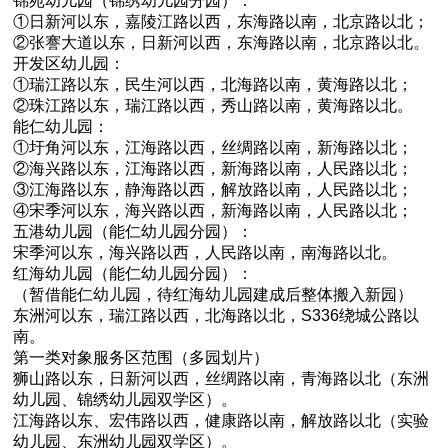
锦苑幼儿园（锦绣幼儿园分园）：
①日新河以东，嘉陵江路以西，东海路以南，北京路以北；
②张謇大道以东，日新河以西，东海路以南，北京路以北。
开发区幼儿园：
①瑞江路以东，民生河以西，北海路以南，黄海路以北；
②珠江路以东，瑞江路以西，秀山路以南，黄海路以北。
能仁幼儿园：
①圩角河以东，江海路以西，丝绸路以南，新海路以北；
②海兴路以东，江海路以西，新海路以南，人民路以北；
③江海路以东，静海路以西，解放路以南，人民路以北；
④宋季河以东，海兴路以西，新海路以南，人民路以北；
五港幼儿园（能仁幼儿园分园）：
宋季河以东，海兴路以西，人民路以南，南海路以北。
红海幼儿园（能仁幼儿园分园）：
（暂借能仁幼儿园，待红海幼儿园建成后整体搬入新园）
东洲河以东，瑞江路以西，北海路以北，S336绕城公路以
南。
第一类对象服务区范围（多园划片）
狮山路以东，日新河以西，丝绸路以南，青海路以北（东洲
幼儿园、锦绣幼儿园双学区）。
江海路以东、宏伟路以西，健康路以南，解放路以北（实验
幼儿园、东洲幼儿园双学区）。