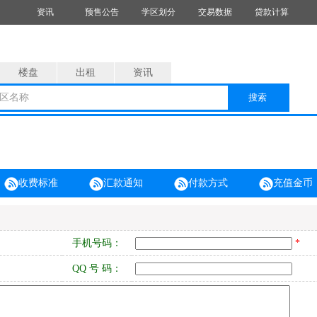
资讯
预售公告
学区划分
交易数据
贷款计算
楼盘
出租
资讯
区名称
搜索
收费标准
汇款通知
付款方式
充值金币
手机号码：
*
QQ 号 码：