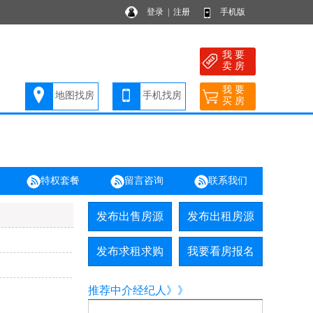
登录
|
注册
手机版
我 要
卖 房
我 要
地图找房
手机找房
买 房
特权套餐
留言咨询
联系我们
发布出售房源
发布出租房源
发布求租求购
我要看房报名
推荐中介经纪人》》