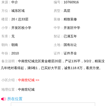
来源：
中介
编号：
10760916
方位：
城东区域
房型：
高层
楼层：
20 / 总33层
装修：
精致装修
小学：
开发区校小学
中学：
开发区中学
车库：
无
契证：
已满五年
朝向：
朝南
土地：
国有出让
年份：
2010
证件：
证件齐全
备注说明：
中南世纪城北区黄金楼层20层，产证135平，3/2/2，精装没
几年绝对看得起，满5唯1，已买好大平层，诚售118.8万，看房方便。
小区介绍：
中南世纪城 >>
地理位置：
中南世纪城
所在位置