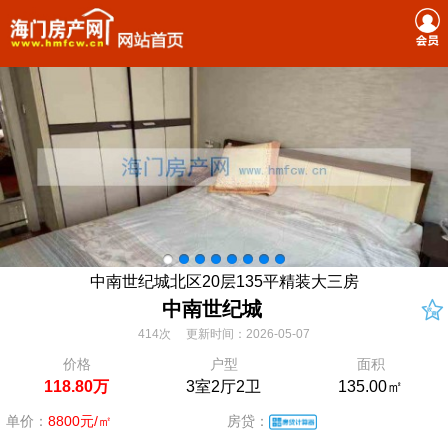
中南世纪城北区20层135平精装大三房
中南世纪城
414次 更新时间：2026-05-07
价格
户型
面积
118.80万
3室2厅2卫
135.00㎡
单价：
8800元/㎡
房贷：