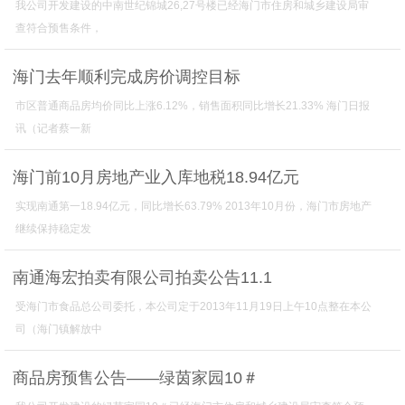
我公司开发建设的中南世纪锦城26,27号楼已经海门市住房和城乡建设局审
查符合预售条件，
海门去年顺利完成房价调控目标
市区普通商品房均价同比上涨6.12%，销售面积同比增长21.33% 海门日报
讯（记者蔡一新
海门前10月房地产业入库地税18.94亿元
实现南通第一18.94亿元，同比增长63.79% 2013年10月份，海门市房地产
继续保持稳定发
南通海宏拍卖有限公司拍卖公告11.1
受海门市食品总公司委托，本公司定于2013年11月19日上午10点整在本公
司（海门镇解放中
商品房预售公告——绿茵家园10＃