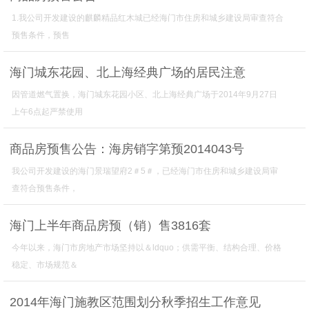
1.我公司开发建设的麒麟精品红木城已经海门市住房和城乡建设局审查符合
预售条件，预售
海门城东花园、北上海经典广场的居民注意
因管道燃气置换，海门城东花园小区、北上海经典广场于2014年9月27日
上午6点起严禁使用
商品房预售公告：海房销字第预2014043号
我公司开发建设的海门景瑞望府2＃5＃，已经海门市住房和城乡建设局审
查符合预售条件，
海门上半年商品房预（销）售3816套
今年以来，海门市房地产市场坚持以＆ldquo；供需平衡、结构合理、价格
稳定、市场规范＆
2014年海门施教区范围划分秋季招生工作意见