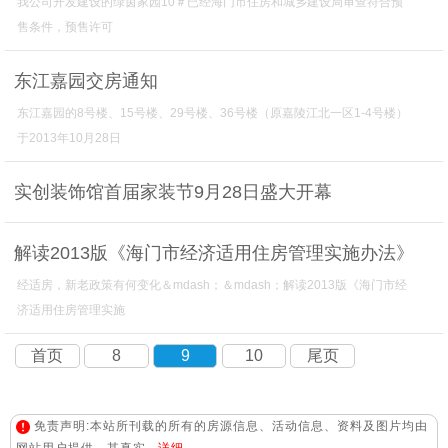
我公司开发建设的绿茵家园10＃已经海门市住房和城乡建设局审查符合预
售条件，预售许可
东江嘉园交房通知
东江嘉园的8号楼、15号楼、29号楼、36号楼（原嘉陵江北一区1-4号楼）
于2013年10月28日
实创装饰馆首届家装节9月28日盛大开幕
解读2013版《海门市经济适用住房管理实施办法》
经适房，新老政策有何变化＆mdash；＆mdash；解读2013版《海门市经
济适用住房管理实施
首页
8
9
10
尾页
免责声明:本站所刊载的所有的房源信息、活动信息、资料及图片均由