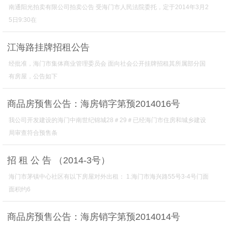
南通阳光拍卖有限公司拍卖公告 受海门市人民法院委托，定于2014年3月2
5日9:30在
江海路挂牌招租公告
经批准，海门市集体商业管理委员会 面向社会公开挂牌招租其所属部分国
有房屋，公告如下
商品房预售公告：海房销字第预2014016号
我公司开发建设的海门中南世纪锦城28＃29＃已经海门市住房和城乡建设
局审查符合预售条
招 租 公 告 （2014-3号）
海门市茅镇中心社区有以下房屋对外出租： 1.海门市海兴路55号3-4号门面
面积约6
商品房预售公告：海房销字第预2014014号